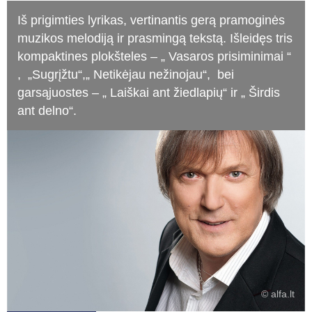
Iš prigimties lyrikas, vertinantis gerą pramoginės
muzikos melodiją ir prasmingą tekstą. Išleidęs tris
kompaktines plokšteles – „ Vasaros prisiminimai “
, „Sugrįžtu“,„ Netikėjau nežinojau“, bei
garsąjuostes – „ Laiškai ant žiedlapių“ ir „ Širdis
ant delno“.
© alfa.lt