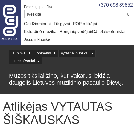
+370 698 89852
Išmanioji paieška
Geidžiamiausi
Tik gyvai
POP atlikėjai
Estradinė muzika
Renginių vedėjai/DJ
Saksofonistai
Jazz ir klasika
jaunimui
joninėms
vyresnei publikai
miesto šventei
Mūzos tiksliai žino, kur vakarus leidžia
daugelis Lietuvos muzikinio pasaulio Dievų.
Atlikėjas VYTAUTAS
ŠIŠKAUSKAS