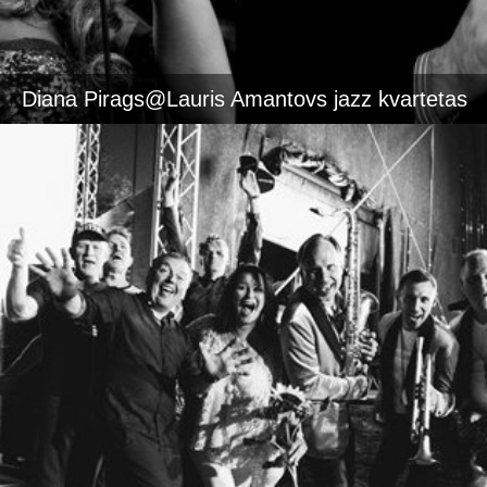
Diana Pirags@Lauris Amantovs jazz kvartetas