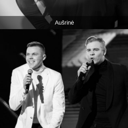
Aušrinė