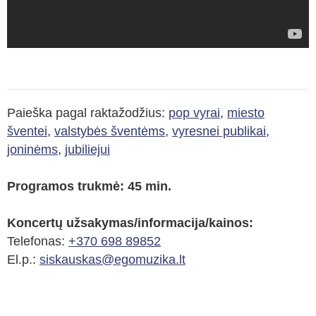
Paieška pagal raktažodžius:
pop vyrai
,
miesto
šventei
,
valstybės šventėms
,
vyresnei publikai
,
joninėms
,
jubiliejui
Programos trukmė: 45 min.
Koncertų užsakymas/informacija/kainos:
Telefonas:
+370 698 89852
El.p.:
siskauskas@egomuzika.lt