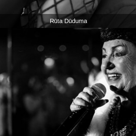
Rūta Dūduma