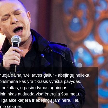
uoja dainą “Dėl tavęs galiu” - abejingų nelieka.
 prisimena kas yra tikrasis vyriška pavydas.
 nekaltas, o pasirodymas ugningas,
inininkas atiduoda visą energiją šou metu.
ilgalaike karjera ir abejingų jam nėra. Tai,
inio sėkmei.