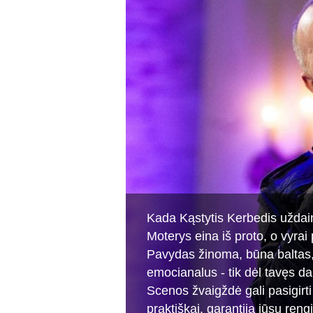
Kada Kąstytis Kerbedis uždain
Moterys eina iš proto, o vyrai
Pavydas žinoma, būna baltas,
emocianalus - tik dėl tavęs da
Scenos žvaigždė gali pasigirti 
praktiškai, garantija jūsų reng