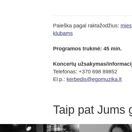
Paieška pagal raktažodžius:
mies
klubams
Programos trukmė: 45 min.
Koncertų užsakymas/informacij
Telefonas:
+370 698 89852
El.p.:
kerbedis@egomuzika.lt
Taip pat Jums ga