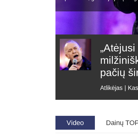
„Atėjusi
milžiniš
pačių ši
Atlikėjas | Ka
Video
Dainų TO