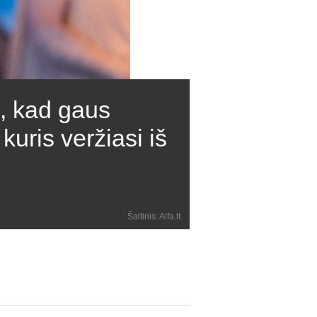
©
o, kad gaus
kuris veržiasi iš
Šaltinis: Alfa.lt