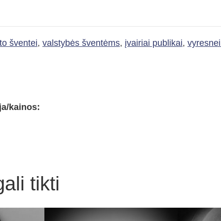
to šventei
,
valstybės šventėms
,
įvairiai publikai
,
vyresnei
a/kainos:
li tikti