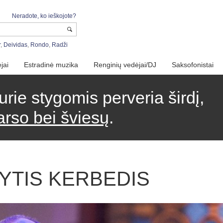
Neradote, ko ieškojote?
r
,
Deividas
,
Rondo
,
Radži
jai
Estradinė muzika
Renginių vedėjai/DJ
Saksofonistai
urie stygomis perveria širdį,
arso bei šviesų
.
STYTIS KERBEDIS