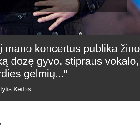
 į mano koncertus publika žin
ką dozę gyvo, stipraus vokalo, 
rdies gelmių...“
stytis Kerbis
P