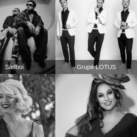
Sadboi
Grupė LOTUS