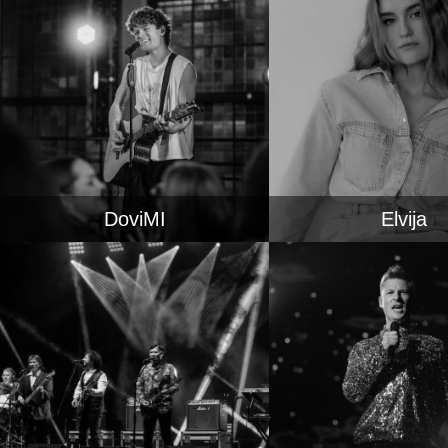
DoviMI
Elvija