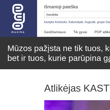
Išmanioji paieška
Kastytis Kerbedis
,
Katunskytė
,
Augustė
,
grupė Da
Geidžiamiausi
Tik gyvai
POP atlikė
Mūzos pažįsta ne tik tuos, k
bet ir tuos, kurie parūpina
g
Atlikėjas KA