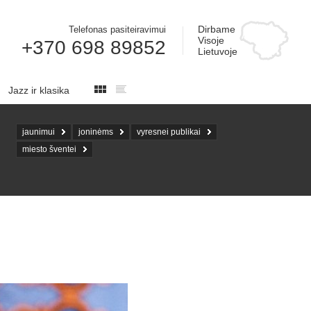
Dirbame
Telefonas pasiteiravimui
Visoje
+370 698 89852
Lietuvoje
Jazz ir klasika
jaunimui
joninėms
vyresnei publikai
miesto šventei