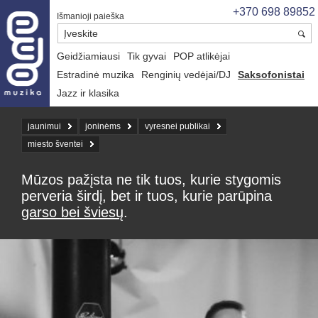
+370 698 89852
Išmanioji paieška
Geidžiamiausi
Tik gyvai
POP atlikėjai
Estradinė muzika
Renginių vedėjai/DJ
Saksofonistai
Jazz ir klasika
jaunimui
joninėms
vyresnei publikai
miesto šventei
Mūzos pažįsta ne tik tuos, kurie stygomis
perveria širdį, bet ir tuos, kurie parūpina
garso bei šviesų
.