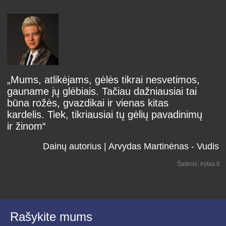
„Mums, atlikėjams, gėlės tikrai nesvetimos,
gauname jų glėbiais. Tačiau dažniausiai tai
būna rožės, gvazdikai ir vienas kitas
kardelis. Tiek, tikriausiai tų gėlių pavadinimų
ir žinom“
Dainų autorius | Arvydas Martinėnas - Vudis
Šaltinis: lrytas.lt
Rašykite mums