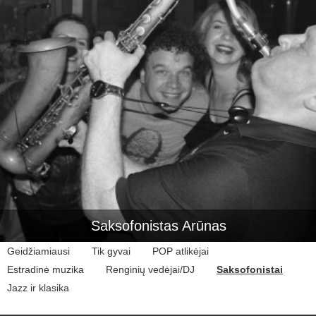
Saksofonistas Arūnas
Geidžiamiausi
Tik gyvai
POP atlikėjai
Estradinė muzika
Renginių vedėjai/DJ
Saksofonistai
Jazz ir klasika