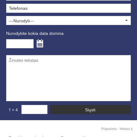
---Nurodyti---
Nurodykite kokia data domina
Prijaukinta -
Webas.lt