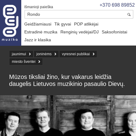
+370 698 89852
Išmanioji paieška
Geidžiamiausi
Tik gyvai
POP atlikėjai
Estradinė muzika
Renginių vedėjai/DJ
Saksofonistai
Jazz ir klasika
jaunimui
joninėms
vyresnei publikai
miesto šventei
Mūzos tiksliai žino, kur vakarus leidžia
daugelis Lietuvos muzikinio pasaulio Dievų.