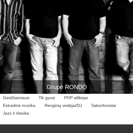
Grupė RONDO
Geidžiamiausi
Tik gyvai
POP atlikėjai
Estradinė muzika
Renginių vedėjai/DJ
Saksofonistai
Jazz ir klasika