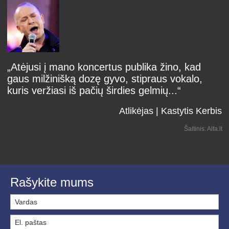
„Atėjusi į mano koncertus publika žino, kad
gaus milžinišką dozę gyvo, stipraus vokalo,
kuris veržiasi iš pačių širdies gelmių...“
Atlikėjas | Kastytis Kerbis
Šaltinis: Alfa.lt
Rašykite mums