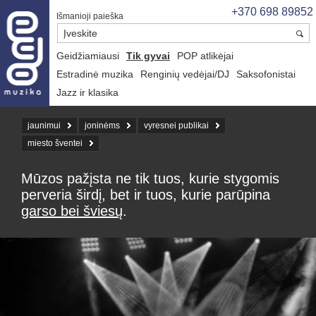
+370 698 89852
Išmanioji paieška
Geidžiamiausi
Tik gyvai
POP atlikėjai
Estradinė muzika
Renginių vedėjai/DJ
Saksofonistai
Jazz ir klasika
jaunimui
joninėms
vyresnei publikai
miesto šventei
Mūzos pažįsta ne tik tuos, kurie stygomis
perveria širdį, bet ir tuos, kurie parūpina
garso bei šviesų
.