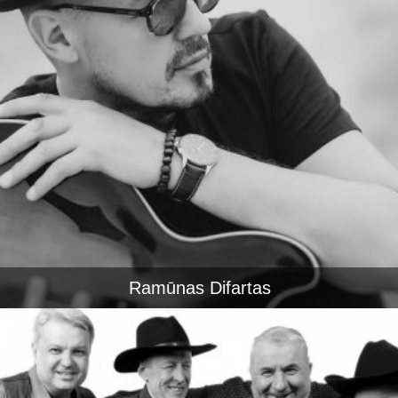
Ramūnas Difartas