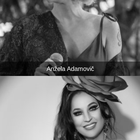
Anžela Adamovič