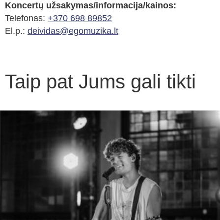
Koncertų užsakymas/informacija/kainos:
Telefonas:
+370 698 89852
El.p.:
deividas@egomuzika.lt
Taip pat Jums gali tikti