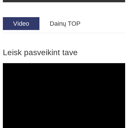
Video
Dainų TOP
Leisk pasveikint tave