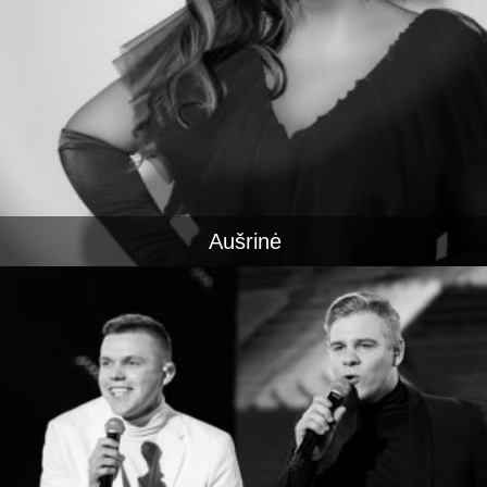
Aušrinė