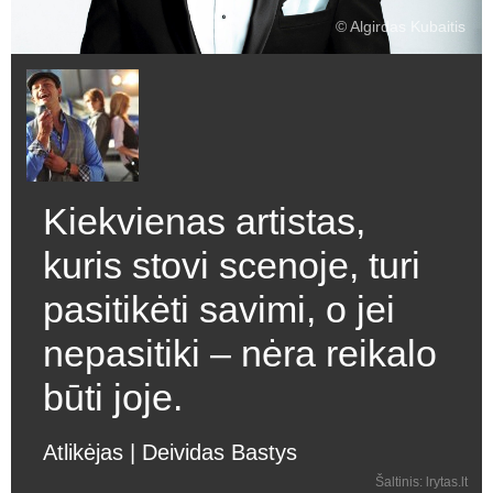
© Algirdas Kubaitis
Kiekvienas artistas,
kuris stovi scenoje, turi
pasitikėti savimi, o jei
nepasitiki – nėra reikalo
būti joje.
Atlikėjas | Deividas Bastys
Šaltinis: lrytas.lt