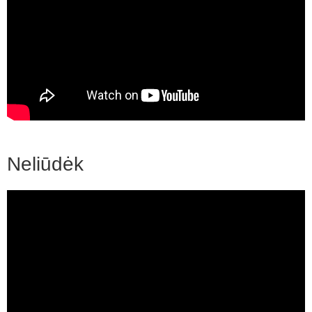
Neliūdėk