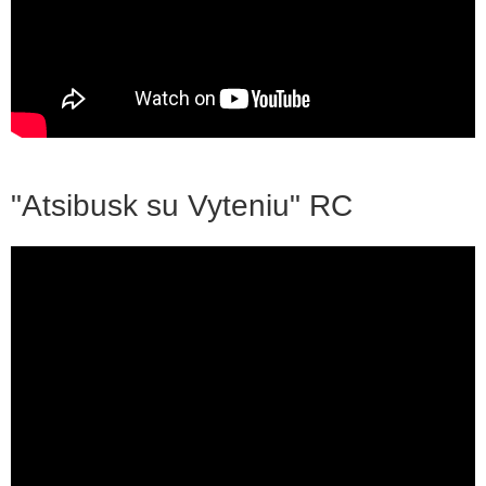
"Atsibusk su Vyteniu" RC