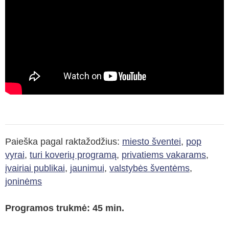
Paieška pagal raktažodžius:
miesto šventei
,
pop
vyrai
,
turi koverių programą
,
privatiems vakarams
,
įvairiai publikai
,
jaunimui
,
valstybės šventėms
,
joninėms
Programos trukmė: 45 min.