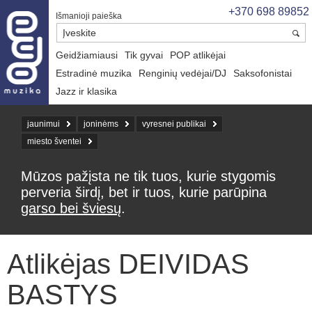
+370 698 89852
Išmanioji paieška
Geidžiamiausi
Tik gyvai
POP atlikėjai
Estradinė muzika
Renginių vedėjai/DJ
Saksofonistai
Jazz ir klasika
jaunimui
joninėms
vyresnei publikai
miesto šventei
Mūzos pažįsta ne tik tuos, kurie stygomis
perveria širdį, bet ir tuos, kurie parūpina
garso bei šviesų
.
Atlikėjas DEIVIDAS
BASTYS