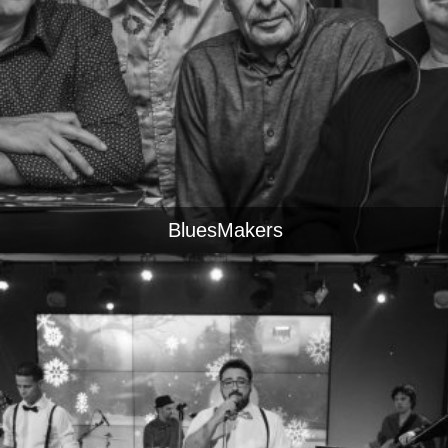
BluesMakers