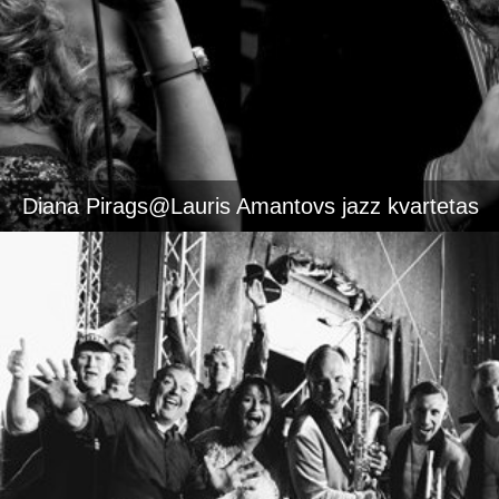
Diana Pirags@Lauris Amantovs jazz kvartetas