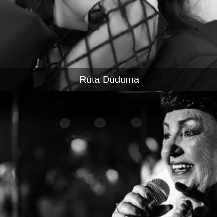
Rūta Dūduma