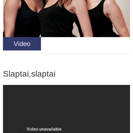
©
Video
Slaptai,slaptai