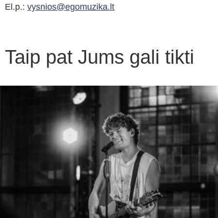
El.p.:
vysnios@egomuzika.lt
Taip pat Jums gali tikti