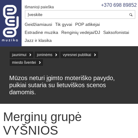
+370 698 89852
Išmanioji paieška
Geidžiamiausi
Tik gyvai
POP atlikėjai
Estradinė muzika
Renginių vedėjai/DJ
Saksofonistai
Jazz ir klasika
jaunimui
joninėms
vyresnei publikai
miesto šventei
Mūzos neturi įgimto moteriško pavydo,
puikiai sutaria su lietuviškos scenos
damomis.
Merginų grupė
VYŠNIOS