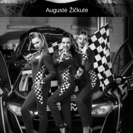
Augustė Žičkutė