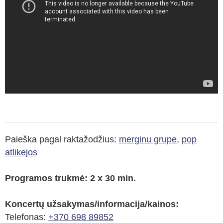
Paieška pagal raktažodžius:
merginu grupe
,
pop
atlikejos
Programos trukmė: 2 x 30 min.
Koncertų užsakymas/informacija/kainos:
Telefonas:
+370 698 89852