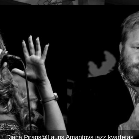
Diana Pirags@Lauris Amantovs jazz kvartetas