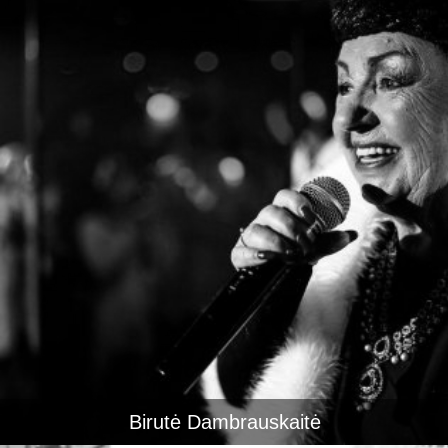
Birutė Dambrauskaitė