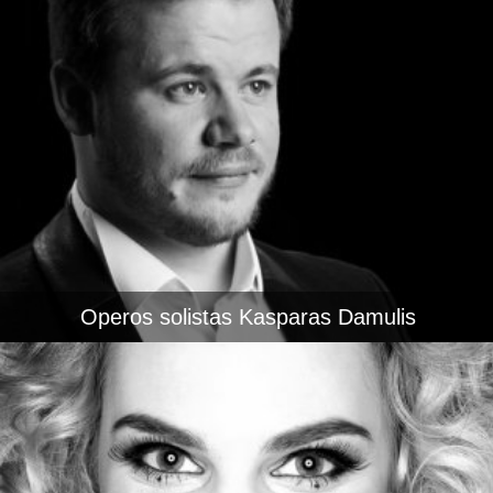
Operos solistas Kasparas Damulis