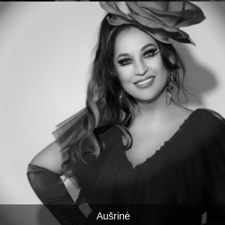
Aušrinė