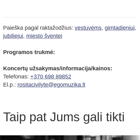
Paieška pagal raktažodžius:
vestuvėms
,
gimtadieniui
,
jubiliejui
,
miesto šventei
Programos trukmė:
Koncertų užsakymas/informacija/kainos:
Telefonas:
+370 698 89852
El.p.:
rositacivilyte@egomuzika.lt
Taip pat Jums gali tikti