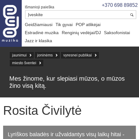
+370 698 89852
Išmanioji paieška
Geidžiamiausi
Tik gyvai
POP atlikėjai
Estradinė muzika
Renginių vedėjai/DJ
Saksofonistai
Jazz ir klasika
jaunimui
joninėms
vyresnei publikai
miesto šventei
Mes žinome, kur slepiasi mūzos, o mūzos
žino visą kitą.
Rosita Čivilytė
Lyriškos baladės ir užvaldantys visų laikų hitai -