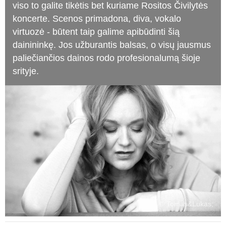
viso to galite tikėtis bet kuriame Rositos Čivilytės
koncerte. Scenos primadona, diva, vokalo
virtuozė - būtent taip galime apibūdinti šią
dainininkę. Jos užburantis balsas, o visų jausmus
paliečiančios dainos rodo profesionalumą šioje
srityje.
© Tomas&Lukas;