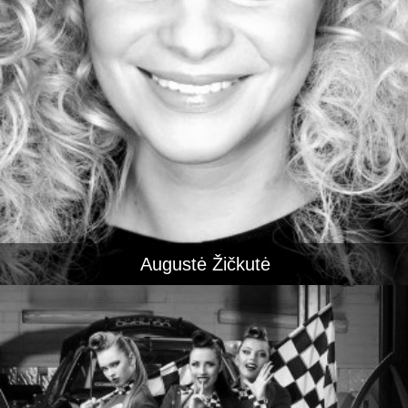
Augustė Žičkutė