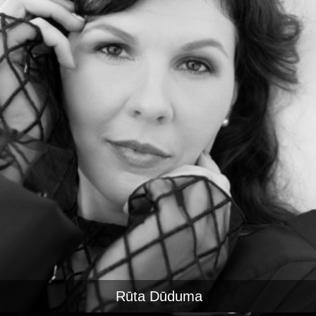
Rūta Dūduma