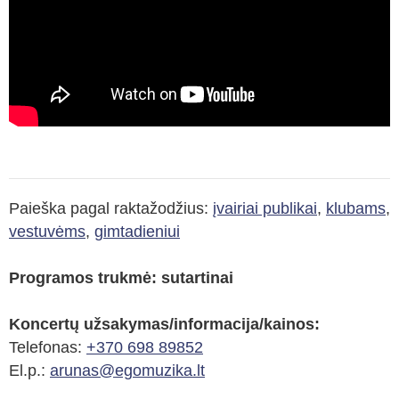
Paieška pagal raktažodžius:
įvairiai publikai
,
klubams
,
vestuvėms
,
gimtadieniui
Programos trukmė: sutartinai
Koncertų užsakymas/informacija/kainos:
Telefonas:
+370 698 89852
El.p.:
arunas@egomuzika.lt