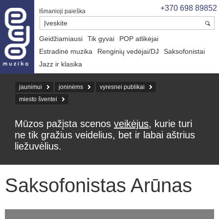
+370 698 89852
Išmanioji paieška
Geidžiamiausi
Tik gyvai
POP atlikėjai
Estradinė muzika
Renginių vedėjai/DJ
Saksofonistai
Jazz ir klasika
jaunimui
joninėms
vyresnei publikai
miesto šventei
Mūzos pažįsta scenos
veikėjus
, kurie turi
ne tik gražius veidelius, bet ir labai aštrius
liežuvėlius.
Saksofonistas Arūnas