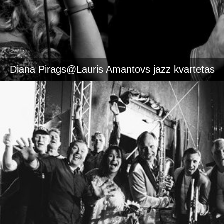
Diana Pirags@Lauris Amantovs jazz kvartetas