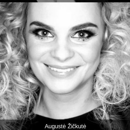
Augustė Žičkutė