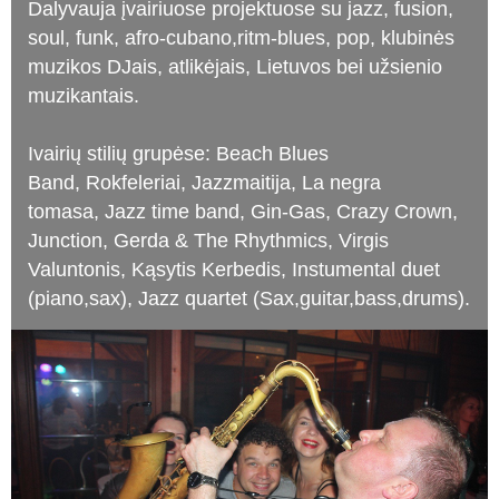
Dalyvauja įvairiuose projektuose su jazz, fusion,
soul, funk, afro-cubano,ritm-blues, pop, klubinės
muzikos DJais, atlikėjais, Lietuvos bei užsienio
muzikantais.
Ivairių stilių grupėse: Beach Blues
Band, Rokfeleriai, Jazzmaitija, La negra
tomasa, Jazz time band, Gin-Gas, Crazy Crown,
Junction, Gerda & The Rhythmics, Virgis
Valuntonis, Kąsytis Kerbedis, Instumental duet
(piano,sax), Jazz quartet (Sax,guitar,bass,drums).